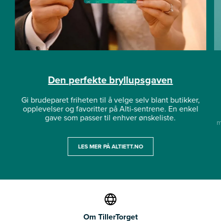
Den perfekte bryllupsgaven
Gi brudeparet friheten til å velge selv blant butikker,
opplevelser og favoritter på Alti-sentrene. En enkel
gave som passer til enhver ønskeliste.
m
LES MER PÅ ALTIETT.NO
Om TillerTorget