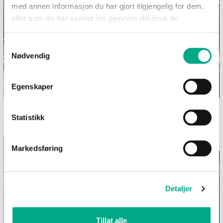
med annen informasjon du har gjort tilgjengelig for dem,
eller som de har samlet inn gjennom din bruk av
tjenestene deres.
Samtykkevalg
Nødvendig
Egenskaper
Dekk et sommerlig festbord i
Bilferie med barn - 12
hagen
morsomme aktiviteter uten
Statistikk
skjerm
Markedsføring
Detaljer
Tillat alle