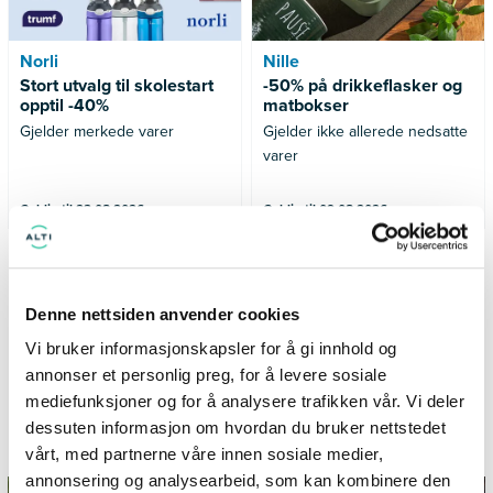
Norli
Nille
Stort utvalg til skolestart
-50% på drikkeflasker og
opptil -40%
matbokser
Gjelder merkede varer
Gjelder ikke allerede nedsatte
varer
Gyldig til 23.08.2026
Gyldig til 09.08.2026
SE FLERE TILBUD
Denne nettsiden anvender cookies
Vi bruker informasjonskapsler for å gi innhold og
annonser et personlig preg, for å levere sosiale
mediefunksjoner og for å analysere trafikken vår. Vi deler
Informasjon og inspirasjon fra
dessuten informasjon om hvordan du bruker nettstedet
TillerTorget
vårt, med partnerne våre innen sosiale medier,
annonsering og analysearbeid, som kan kombinere den