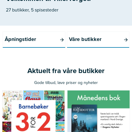
27 butikker, 5 spisesteder
Åpningstider
Våre butikker
Aktuelt fra våre butikker
Gode tilbud, lave priser og nyheter
*Gjelder ikke norske bøker
Gjelder medlemmer av Norli
utgitt siste 12 måneder
Pluss