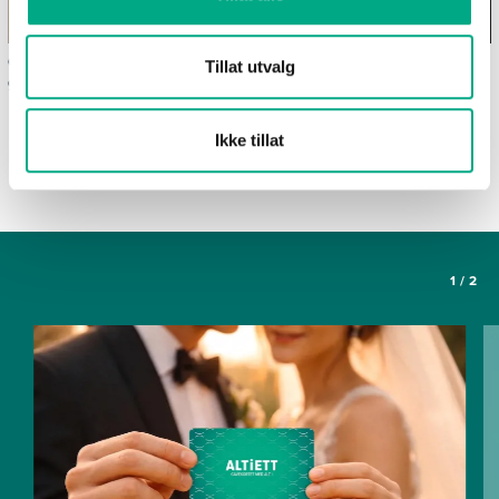
Ofte stilte spørsmål om
Våre spisesteder
Tillat utvalg
gavekortet Altiett
SE FLERE ARTIKLER
Ikke tillat
1
/
2