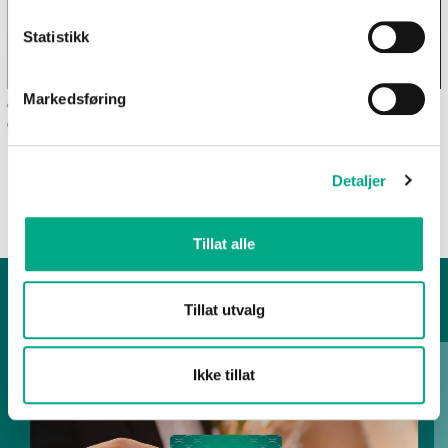
Statistikk
Markedsføring
Ofte stilte spørsmål om
Våre spisesteder
gavekortet Altiett
SE FLERE ARTIKLER
Detaljer
Tillat alle
1
/
2
Tillat utvalg
Ikke tillat