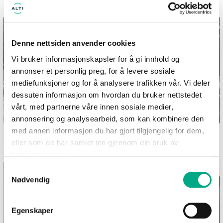
TillerTorget
Denne nettsiden anvender cookies
Vi bruker informasjonskapsler for å gi innhold og
annonser et personlig preg, for å levere sosiale
mediefunksjoner og for å analysere trafikken vår. Vi deler
dessuten informasjon om hvordan du bruker nettstedet
vårt, med partnerne våre innen sosiale medier,
annonsering og analysearbeid, som kan kombinere den
Dekk et sommerlig festbord i
Bilferie med barn - 12
med annen informasjon du har gjort tilgjengelig for dem,
hagen
morsomme aktiviteter uten
eller som de har samlet inn gjennom din bruk av
skjerm
tjenestene deres.
Samtykkevalg
Nødvendig
Egenskaper