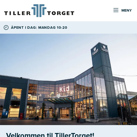
MENY
ÅPENT I DAG: MANDAG 10-20
Velkommen til TillerTorget!