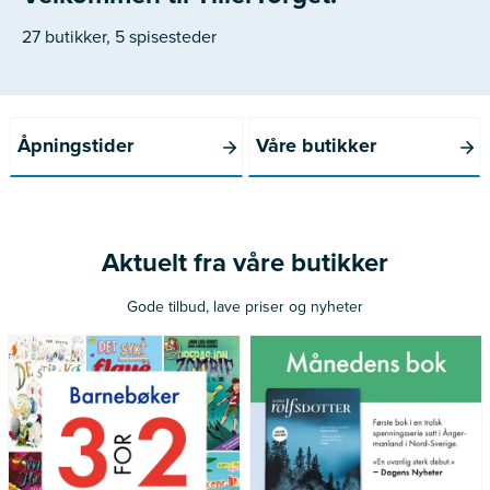
27 butikker, 5 spisesteder
Åpningstider
Våre butikker
Aktuelt fra våre butikker
Gode tilbud, lave priser og nyheter
*Gjelder ikke norske bøker
Gjelder medlemmer av Norli
utgitt siste 12 måneder
Pluss