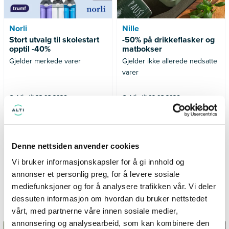
Norli
Nille
Stort utvalg til skolestart
-50% på drikkeflasker og
opptil -40%
matbokser
Gjelder merkede varer
Gjelder ikke allerede nedsatte
varer
Gyldig til 23.08.2026
Gyldig til 09.08.2026
SE FLERE TILBUD
Denne nettsiden anvender cookies
Vi bruker informasjonskapsler for å gi innhold og
annonser et personlig preg, for å levere sosiale
mediefunksjoner og for å analysere trafikken vår. Vi deler
Informasjon og inspirasjon fra
dessuten informasjon om hvordan du bruker nettstedet
TillerTorget
vårt, med partnerne våre innen sosiale medier,
annonsering og analysearbeid, som kan kombinere den