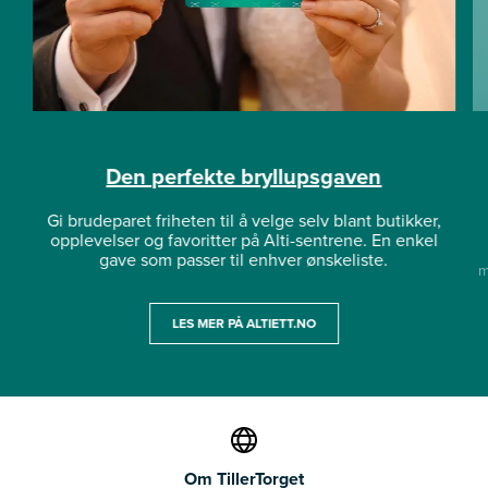
Den perfekte bryllupsgaven
Gi brudeparet friheten til å velge selv blant butikker,
opplevelser og favoritter på Alti-sentrene. En enkel
gave som passer til enhver ønskeliste.
m
LES MER PÅ ALTIETT.NO
Om TillerTorget