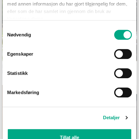
med annen informasjon du har gjort tilgjengelig for dem,
eller som de har samlet inn gjennom din bruk av
tjenestene deres.
Samtykkevalg
Nødvendig
Egenskaper
Dekk et sommerlig festbord i
Bilferie med barn - 12
hagen
morsomme aktiviteter uten
Statistikk
skjerm
Markedsføring
Detaljer
Tillat alle