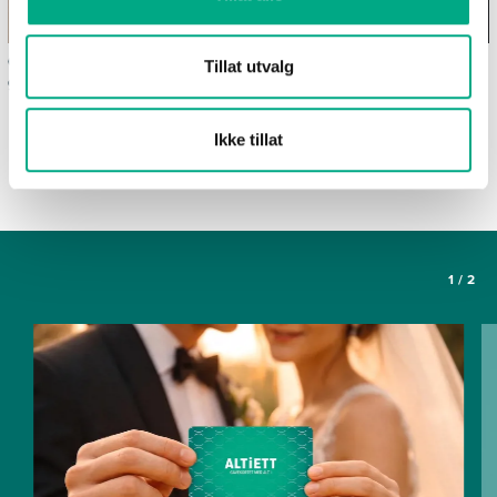
Ofte stilte spørsmål om
Våre spisesteder
Tillat utvalg
gavekortet Altiett
SE FLERE ARTIKLER
Ikke tillat
1
/
2