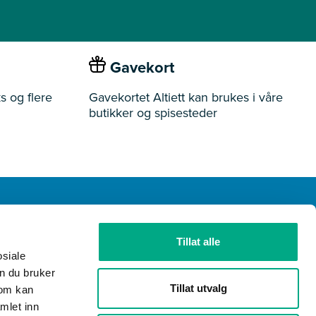
Gavekort
s og flere
Gavekortet Altiett kan brukes i våre
butikker og spisesteder
Tillat alle
ider
Butikker
Ledige stillinger
Gavekort
osiale
n du bruker
Tillat utvalg
som kan
mlet inn