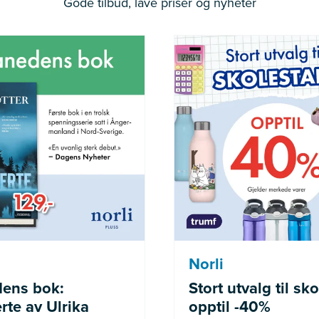
Gode tilbud, lave priser og nyheter
der medlemmer av Norli
Gjelder merke
Pluss
Norli
ens bok:
Stort utvalg til sko
rte av Ulrika
opptil -40%