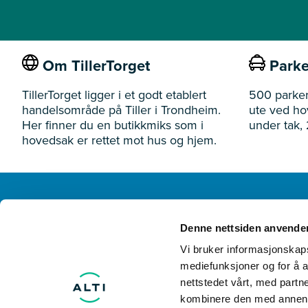
Om TillerTorget
Parke
TillerTorget ligger i et godt etablert
500 parker
handelsområde på Tiller i Trondheim.
ute ved h
Her finner du en butikkmiks som i
under tak, 
hovedsak er rettet mot hus og hjem.
TillerTorget
Denne nettsiden anvende
Ivar Lykkes vei 3 7075 Tiller
Vi bruker informasjonskapsl
mediefunksjoner og for å a
nettstedet vårt, med part
kombinere den med annen in