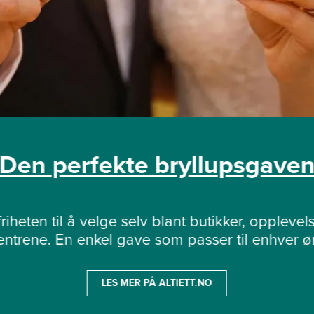
Den perfekte bryllupsgave
riheten til å velge selv blant butikker, opplevels
sentrene. En enkel gave som passer til enhver øn
LES MER PÅ ALTIETT.NO