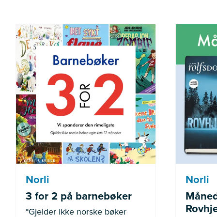
*Gjelder ikke norske bøker
Gjel
utgitt siste 12 måneder
Norli
Norli
3 for 2 på barnebøker
Måned
Rovhje
*Gjelder ikke norske bøker