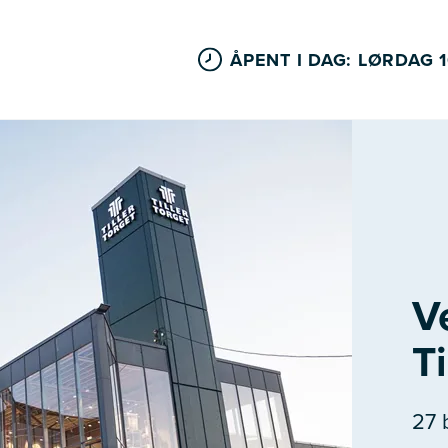
ÅPENT I DAG: LØRDAG 1
V
Ti
27 