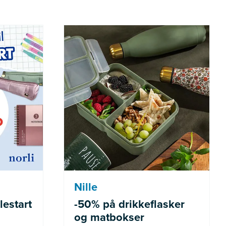
de varer
Gjelder ikke allerede nedsatte
varer
Nille
lestart
-50% på drikkeflasker
og matbokser