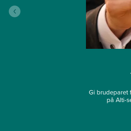
Gi brudeparet f
på Alti-