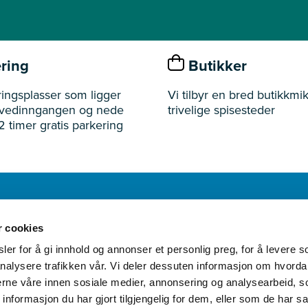
ring
Butikker
ingsplasser som ligger
Vi tilbyr en bred butikkmik
ovedinngangen og nede
trivelige spisesteder
2 timer gratis parkering
r cookies
Åpningst
er for å gi innhold og annonser et personlig preg, for å levere s
nalysere trafikken vår. Vi deler dessuten informasjon om hvorda
nerne våre innen sosiale medier, annonsering og analysearbeid, 
formasjon du har gjort tilgjengelig for dem, eller som de har sa