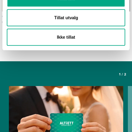
Ofte stilte spørsmål om
Våre spisesteder
Tillat utvalg
gavekortet Altiett
SE FLERE ARTIKLER
Ikke tillat
1
/
2