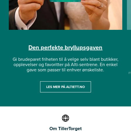
Den perfekte bryllupsgaven
Gi brudeparet friheten til å velge selv blant butikker,
opplevelser og favoritter på Alti-sentrene. En enkel
gave som passer til enhver ønskeliste.
m
LES MER PÅ ALTIETT.NO
Om TillerTorget