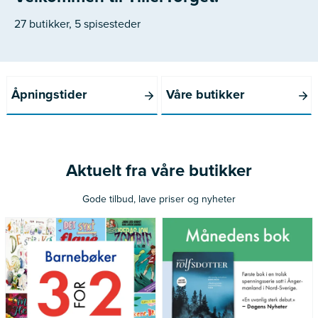
27 butikker, 5 spisesteder
Åpningstider
Våre butikker
Aktuelt fra våre butikker
Gode tilbud, lave priser og nyheter
*Gjelder ikke norske bøker
Gjelder medlemmer av Norli
utgitt siste 12 måneder
Pluss