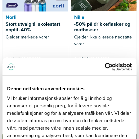
Norli
Nille
Stort utvalg til skolestart
-50% på drikkeflasker og
opptil -40%
matbokser
Gjelder merkede varer
Gjelder ikke allerede nedsatte
varer
Gyldig til 23.08.2026
Gyldig til 09.08.2026
SE FLERE TILBUD
Denne nettsiden anvender cookies
Vi bruker informasjonskapsler for å gi innhold og
annonser et personlig preg, for å levere sosiale
mediefunksjoner og for å analysere trafikken vår. Vi deler
Informasjon og inspirasjon fra
dessuten informasjon om hvordan du bruker nettstedet
TillerTorget
vårt, med partnerne våre innen sosiale medier,
annonsering og analysearbeid, som kan kombinere den