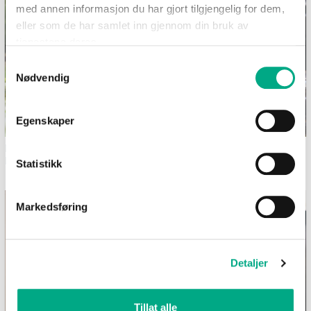
med annen informasjon du har gjort tilgjengelig for dem,
eller som de har samlet inn gjennom din bruk av
tjenestene deres.
Samtykkevalg
Nødvendig
Egenskaper
Dekk et sommerlig festbord i
Bilferie med barn - 12
hagen
morsomme aktiviteter uten
Statistikk
skjerm
Markedsføring
Detaljer
Tillat alle