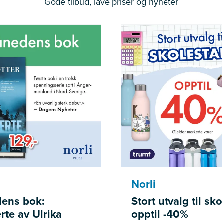
Gode tilbud, lave priser og nyheter
der medlemmer av Norli
Gjelder merke
Pluss
Norli
ens bok:
Stort utvalg til sko
rte av Ulrika
opptil -40%