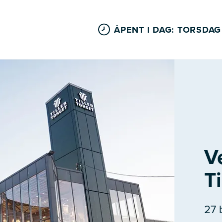
ÅPENT I DAG: TORSDAG
V
Ti
27 