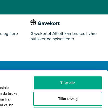
Gavekort
s og flere
Gavekortet Altiett kan brukes i våre
butikker og spisesteder
Tillat alle
ider
Butikker
Ledige stillinger
Gavekort
osiale
n du bruker
Tillat utvalg
som kan
mlet inn