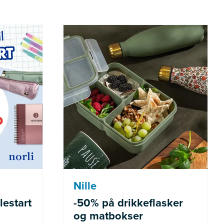
de varer
Gjelder ikke allerede nedsatte
varer
Nille
lestart
-50% på drikkeflasker
og matbokser