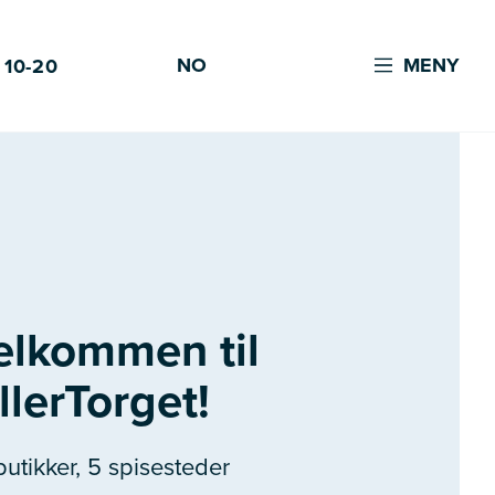
NO
MENY
 10-20
elkommen til
llerTorget!
butikker, 5 spisesteder