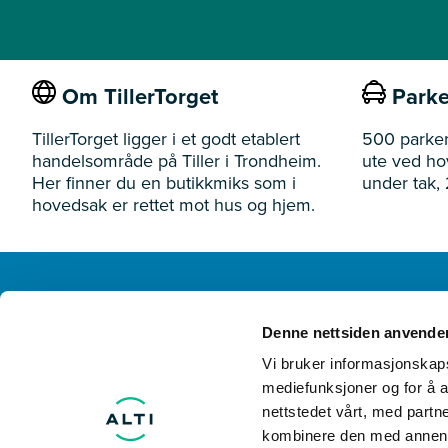
Om TillerTorget
Parke
TillerTorget ligger i et godt etablert
500 parker
handelsområde på Tiller i Trondheim.
ute ved h
Her finner du en butikkmiks som i
under tak, 
hovedsak er rettet mot hus og hjem.
TillerTorget
Denne nettsiden anvende
Ivar Lykkes vei 3 7075 Tiller
Vi bruker informasjonskapsl
mediefunksjoner og for å a
nettstedet vårt, med part
kombinere den med annen in