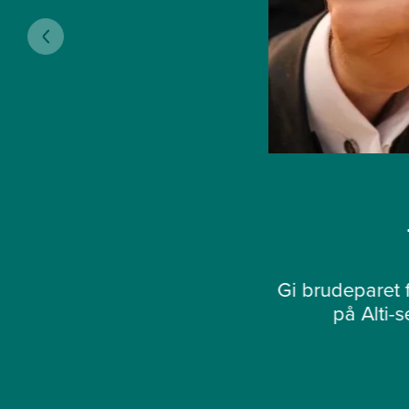
Gi brudeparet f
på Alti-