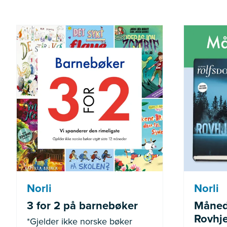
*Gjelder ikke norske bøker
Gjel
utgitt siste 12 måneder
Norli
Norli
3 for 2 på barnebøker
Måned
Rovhje
*Gjelder ikke norske bøker