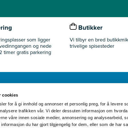
ring
Butikker
ingsplasser som ligger
Vi tilbyr en bred butikkmik
ovedinngangen og nede
trivelige spisesteder
2 timer gratis parkering
r cookies
Åpningst
er for å gi innhold og annonser et personlig preg, for å levere s
nalysere trafikken vår. Vi deler dessuten informasjon om hvorda
nerne våre innen sosiale medier, annonsering og analysearbeid, 
formasjon du har gjort tilgjengelig for dem, eller som de har sa