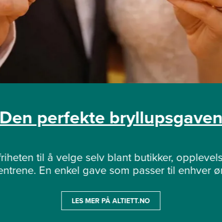
Den perfekte bryllupsgave
riheten til å velge selv blant butikker, opplevels
sentrene. En enkel gave som passer til enhver øn
LES MER PÅ ALTIETT.NO