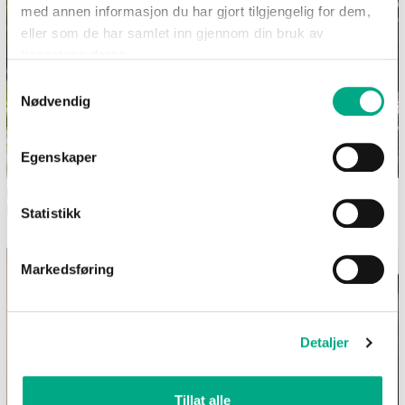
med annen informasjon du har gjort tilgjengelig for dem,
eller som de har samlet inn gjennom din bruk av
tjenestene deres.
Samtykkevalg
Nødvendig
Egenskaper
Dekk et sommerlig festbord i
Bilferie med barn - 12
hagen
morsomme aktiviteter uten
Statistikk
skjerm
Markedsføring
Detaljer
Tillat alle