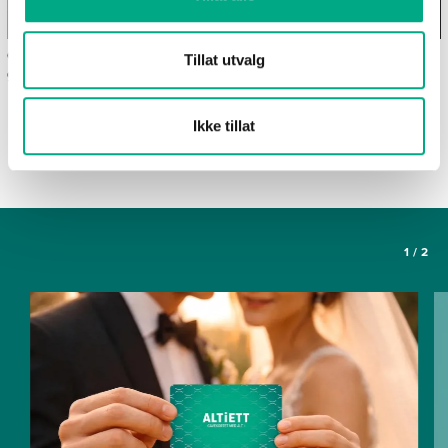
Ofte stilte spørsmål om
Våre spisesteder
Tillat utvalg
gavekortet Altiett
SE FLERE ARTIKLER
Ikke tillat
1
/
2