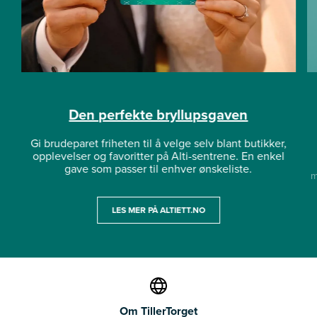
Den perfekte bryllupsgaven
Gi brudeparet friheten til å velge selv blant butikker,
opplevelser og favoritter på Alti-sentrene. En enkel
gave som passer til enhver ønskeliste.
m
LES MER PÅ ALTIETT.NO
Om TillerTorget