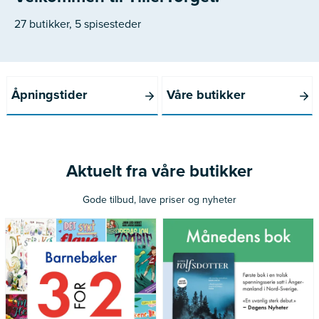
27 butikker, 5 spisesteder
Åpningstider
Våre butikker
Aktuelt fra våre butikker
Gode tilbud, lave priser og nyheter
*Gjelder ikke norske bøker
Gjelder medlemmer av Norli
utgitt siste 12 måneder
Pluss