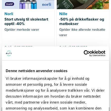
Norli
Nille
Stort utvalg til skolestart
-50% på drikkeflasker og
opptil -40%
matbokser
Gjelder merkede varer
Gjelder ikke allerede nedsatte
varer
Gyldig til 23.08.2026
Gyldig til 09.08.2026
SE FLERE TILBUD
Denne nettsiden anvender cookies
Vi bruker informasjonskapsler for å gi innhold og
annonser et personlig preg, for å levere sosiale
mediefunksjoner og for å analysere trafikken vår. Vi deler
Informasjon og inspirasjon fra
dessuten informasjon om hvordan du bruker nettstedet
TillerTorget
vårt, med partnerne våre innen sosiale medier,
annonsering og analysearbeid, som kan kombinere den