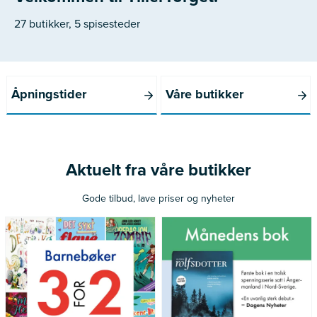
27 butikker, 5 spisesteder
Åpningstider
Våre butikker
Aktuelt fra våre butikker
Gode tilbud, lave priser og nyheter
*Gjelder ikke norske bøker
Gjelder medlemmer av Norli
utgitt siste 12 måneder
Pluss