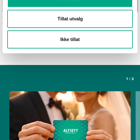
Ofte stilte spørsmål om
Våre spisesteder
Tillat utvalg
gavekortet Altiett
SE FLERE ARTIKLER
Ikke tillat
1
/
2