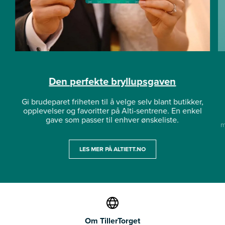
Den perfekte bryllupsgaven
Gi brudeparet friheten til å velge selv blant butikker,
opplevelser og favoritter på Alti-sentrene. En enkel
gave som passer til enhver ønskeliste.
m
LES MER PÅ ALTIETT.NO
Om TillerTorget