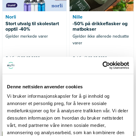
Norli
Nille
Stort utvalg til skolestart
-50% på drikkeflasker og
opptil -40%
matbokser
Gjelder merkede varer
Gjelder ikke allerede nedsatte
varer
Gyldig til 23.08.2026
Gyldig til 09.08.2026
SE FLERE TILBUD
Denne nettsiden anvender cookies
Vi bruker informasjonskapsler for å gi innhold og
annonser et personlig preg, for å levere sosiale
mediefunksjoner og for å analysere trafikken vår. Vi deler
Informasjon og inspirasjon fra
dessuten informasjon om hvordan du bruker nettstedet
TillerTorget
vårt, med partnerne våre innen sosiale medier,
annonsering og analysearbeid, som kan kombinere den