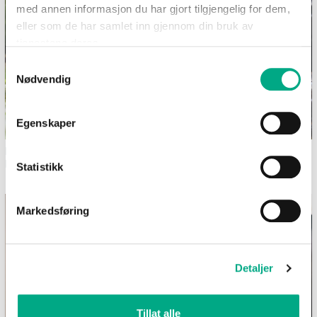
med annen informasjon du har gjort tilgjengelig for dem,
eller som de har samlet inn gjennom din bruk av
tjenestene deres.
Samtykkevalg
Nødvendig
Egenskaper
Dekk et sommerlig festbord i
Bilferie med barn - 12
hagen
morsomme aktiviteter uten
Statistikk
skjerm
Markedsføring
Detaljer
Tillat alle