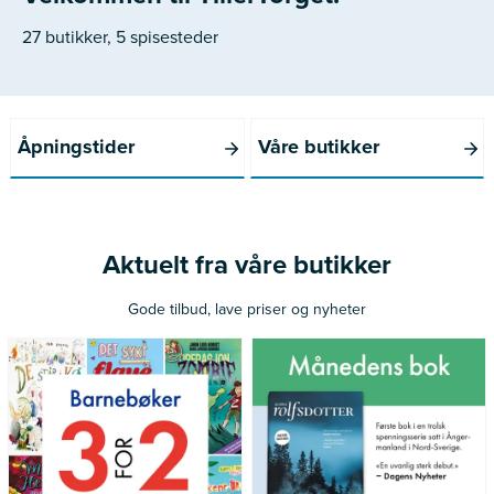
27 butikker, 5 spisesteder
Åpningstider
Våre butikker
Aktuelt fra våre butikker
Gode tilbud, lave priser og nyheter
*Gjelder ikke norske bøker
Gjelder medlemmer av Norli
utgitt siste 12 måneder
Pluss