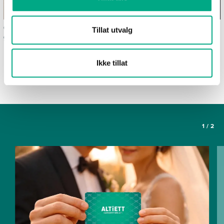
Ofte stilte spørsmål om
Våre spisesteder
Tillat utvalg
gavekortet Altiett
SE FLERE ARTIKLER
Ikke tillat
1
/
2