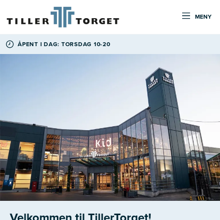
MENY
ÅPENT I DAG: TORSDAG 10-20
Velkommen til TillerTorget!