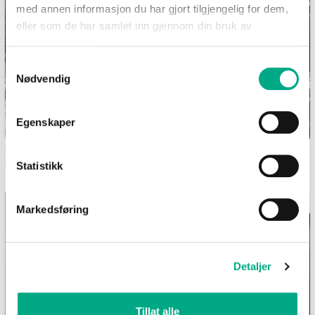
med annen informasjon du har gjort tilgjengelig for dem,
eller som de har samlet inn gjennom din bruk av
tjenestene deres.
Samtykkevalg
Nødvendig
Egenskaper
Dekk et sommerlig festbord i
Bilferie med barn - 12
hagen
morsomme aktiviteter uten
Statistikk
skjerm
Markedsføring
Detaljer
Tillat alle