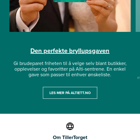
Den perfekte bryllupsgaven
Gi brudeparet friheten til å velge selv blant butikker,
opplevelser og favoritter på Alti-sentrene. En enkel
gave som passer til enhver ønskeliste.
m
LES MER PÅ ALTIETT.NO
Om TillerTorget