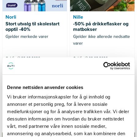
Norli
Nille
Stort utvalg til skolestart
-50% på drikkeflasker og
opptil -40%
matbokser
Gjelder merkede varer
Gjelder ikke allerede nedsatte
varer
Gyldig til 23.08.2026
Gyldig til 09.08.2026
SE FLERE TILBUD
Denne nettsiden anvender cookies
Vi bruker informasjonskapsler for å gi innhold og
annonser et personlig preg, for å levere sosiale
mediefunksjoner og for å analysere trafikken vår. Vi deler
Informasjon og inspirasjon fra
dessuten informasjon om hvordan du bruker nettstedet
TillerTorget
vårt, med partnerne våre innen sosiale medier,
annonsering og analysearbeid, som kan kombinere den