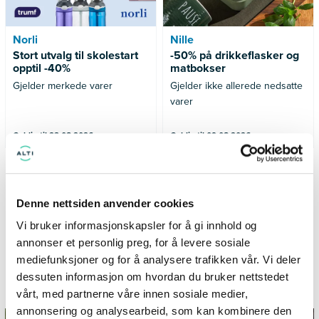
Norli
Nille
Stort utvalg til skolestart
-50% på drikkeflasker og
opptil -40%
matbokser
Gjelder merkede varer
Gjelder ikke allerede nedsatte
varer
Gyldig til 23.08.2026
Gyldig til 09.08.2026
SE FLERE TILBUD
Denne nettsiden anvender cookies
Vi bruker informasjonskapsler for å gi innhold og
annonser et personlig preg, for å levere sosiale
mediefunksjoner og for å analysere trafikken vår. Vi deler
Informasjon og inspirasjon fra
dessuten informasjon om hvordan du bruker nettstedet
TillerTorget
vårt, med partnerne våre innen sosiale medier,
annonsering og analysearbeid, som kan kombinere den