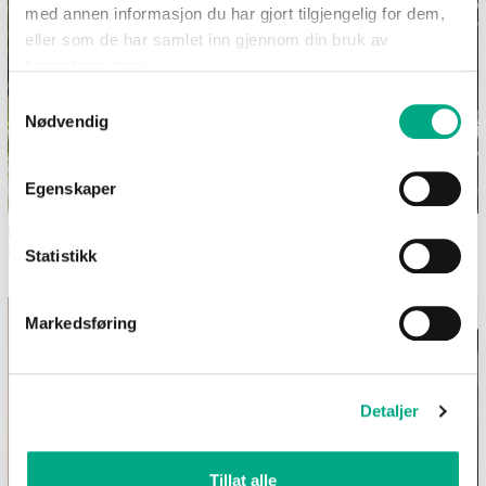
med annen informasjon du har gjort tilgjengelig for dem,
eller som de har samlet inn gjennom din bruk av
tjenestene deres.
Samtykkevalg
Nødvendig
Egenskaper
Dekk et sommerlig festbord i
Bilferie med barn - 12
hagen
morsomme aktiviteter uten
Statistikk
skjerm
Markedsføring
Detaljer
Tillat alle