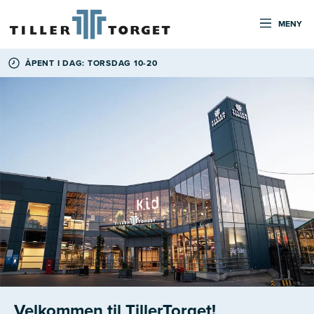
MENY
ÅPENT I DAG: TORSDAG 10-20
Velkommen til TillerTorget!