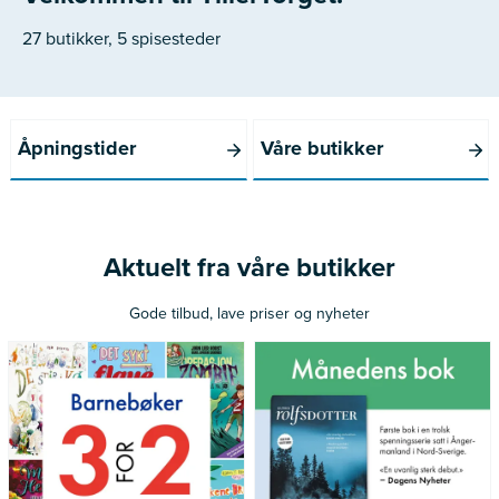
27 butikker, 5 spisesteder
Åpningstider
Våre butikker
Aktuelt fra våre butikker
Gode tilbud, lave priser og nyheter
*Gjelder ikke norske bøker
Gjelder medlemmer av Norli
utgitt siste 12 måneder
Pluss