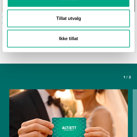
Ofte stilte spørsmål om
Våre spisesteder
Tillat utvalg
gavekortet Altiett
SE FLERE ARTIKLER
Ikke tillat
1
/
2