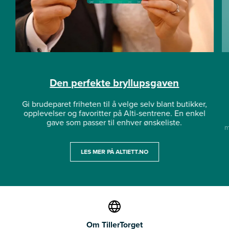
Den perfekte bryllupsgaven
Gi brudeparet friheten til å velge selv blant butikker,
opplevelser og favoritter på Alti-sentrene. En enkel
gave som passer til enhver ønskeliste.
m
LES MER PÅ ALTIETT.NO
Om TillerTorget