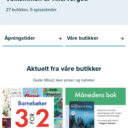
27 butikker, 5 spisesteder
Åpningstider
Våre butikker
Aktuelt fra våre butikker
Gode tilbud, lave priser og nyheter
*Gjelder ikke norske bøker
Gjelder medlemmer av Norli
utgitt siste 12 måneder
Pluss