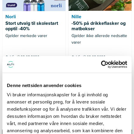
Norli
Nille
Stort utvalg til skolestart
-50% på drikkeflasker og
opptil -40%
matbokser
Gjelder merkede varer
Gjelder ikke allerede nedsatte
varer
Gyldig til 23.08.2026
Gyldig til 09.08.2026
SE FLERE TILBUD
Denne nettsiden anvender cookies
Vi bruker informasjonskapsler for å gi innhold og
annonser et personlig preg, for å levere sosiale
mediefunksjoner og for å analysere trafikken vår. Vi deler
Informasjon og inspirasjon fra
dessuten informasjon om hvordan du bruker nettstedet
TillerTorget
vårt, med partnerne våre innen sosiale medier,
annonsering og analysearbeid, som kan kombinere den