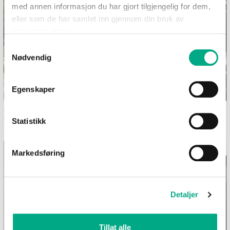
med annen informasjon du har gjort tilgjengelig for dem,
eller som de har samlet inn gjennom din bruk av
tjenestene deres.
Samtykkevalg
Nødvendig
Egenskaper
Dekk et sommerlig festbord i
Bilferie med barn - 12
hagen
morsomme aktiviteter uten
Statistikk
skjerm
Markedsføring
Detaljer
Tillat alle