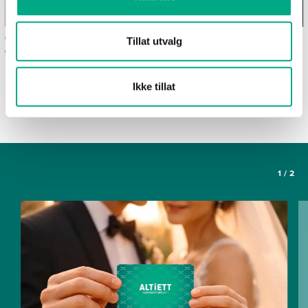
Ofte stilte spørsmål om
Våre spisesteder
Tillat utvalg
gavekortet Altiett
SE FLERE ARTIKLER
Ikke tillat
1
/
2