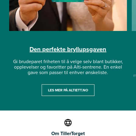
Den perfekte bryllupsgaven
Gi brudeparet friheten til å velge selv blant butikker,
opplevelser og favoritter på Alti-sentrene. En enkel
gave som passer til enhver ønskeliste.
m
LES MER PÅ ALTIETT.NO
Om TillerTorget