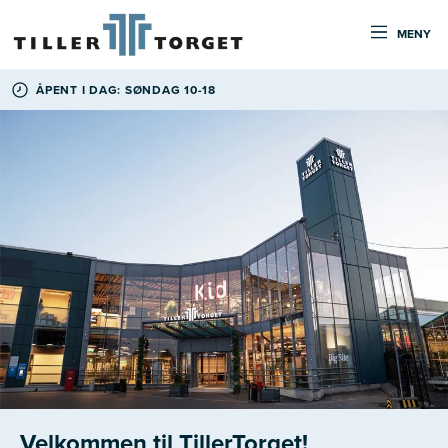
MENY
ÅPENT I DAG: SØNDAG 10-18
Velkommen til TillerTorget!