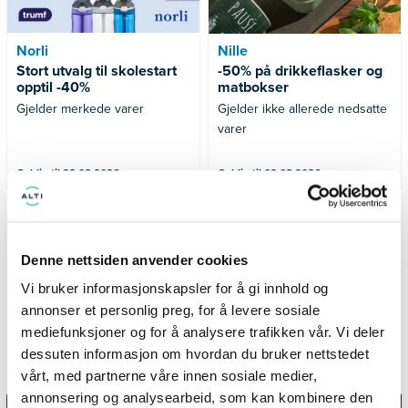
Norli
Nille
Stort utvalg til skolestart
-50% på drikkeflasker og
opptil -40%
matbokser
Gjelder merkede varer
Gjelder ikke allerede nedsatte
varer
Gyldig til 23.08.2026
Gyldig til 09.08.2026
SE FLERE TILBUD
Denne nettsiden anvender cookies
Vi bruker informasjonskapsler for å gi innhold og
annonser et personlig preg, for å levere sosiale
mediefunksjoner og for å analysere trafikken vår. Vi deler
Informasjon og inspirasjon fra
dessuten informasjon om hvordan du bruker nettstedet
TillerTorget
vårt, med partnerne våre innen sosiale medier,
annonsering og analysearbeid, som kan kombinere den