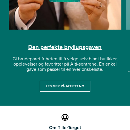
Den perfekte bryllupsgaven
Gi brudeparet friheten til å velge selv blant butikker,
opplevelser og favoritter på Alti-sentrene. En enkel
gave som passer til enhver ønskeliste.
m
LES MER PÅ ALTIETT.NO
Om TillerTorget