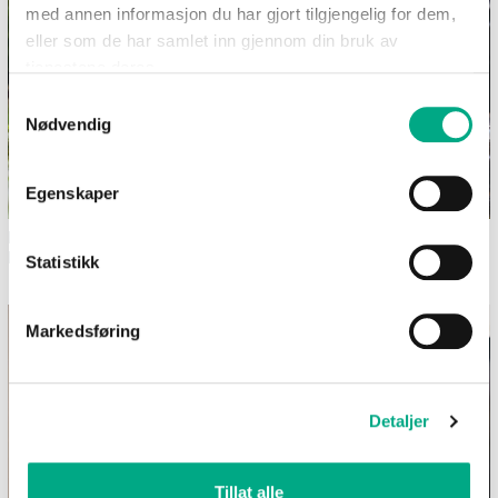
med annen informasjon du har gjort tilgjengelig for dem,
eller som de har samlet inn gjennom din bruk av
tjenestene deres.
Samtykkevalg
Nødvendig
Egenskaper
Dekk et sommerlig festbord i
Bilferie med barn - 12
hagen
morsomme aktiviteter uten
Statistikk
skjerm
Markedsføring
Detaljer
Tillat alle