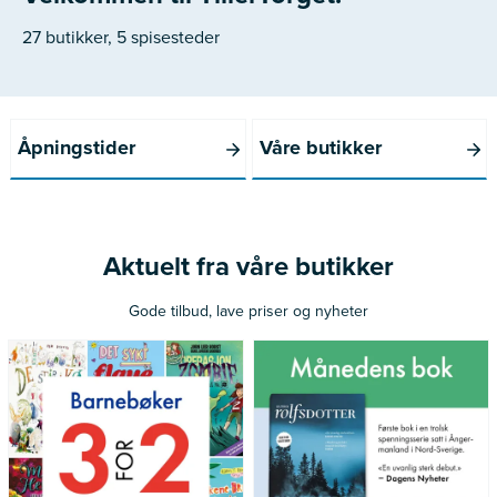
27 butikker, 5 spisesteder
Åpningstider
Våre butikker
Aktuelt fra våre butikker
Gode tilbud, lave priser og nyheter
*Gjelder ikke norske bøker
Gjelder medlemmer av Norli
utgitt siste 12 måneder
Pluss