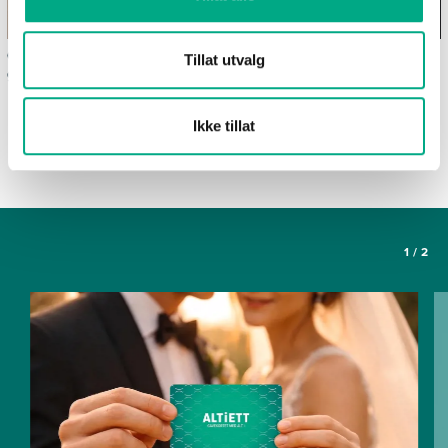
Ofte stilte spørsmål om
Våre spisesteder
Tillat utvalg
gavekortet Altiett
SE FLERE ARTIKLER
Ikke tillat
1
/
2