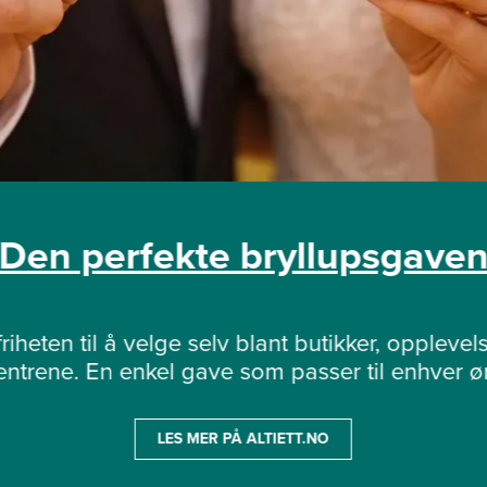
Den perfekte bryllupsgave
riheten til å velge selv blant butikker, opplevels
sentrene. En enkel gave som passer til enhver øn
LES MER PÅ ALTIETT.NO