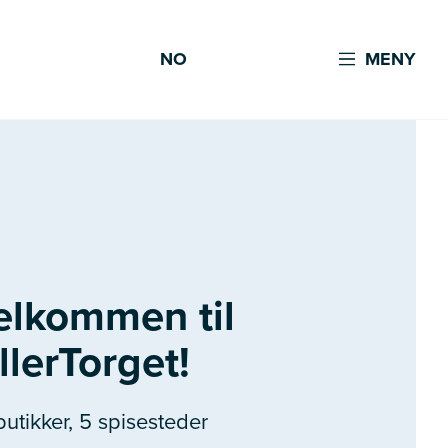
NO
MENY
elkommen til
llerTorget!
butikker, 5 spisesteder