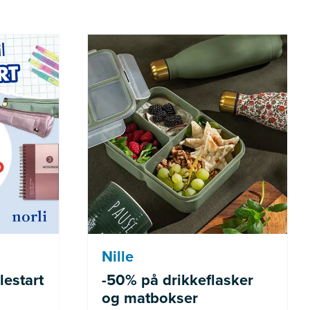
de varer
Gjelder ikke allerede nedsatte
varer
Nille
lestart
-50% på drikkeflasker
og matbokser