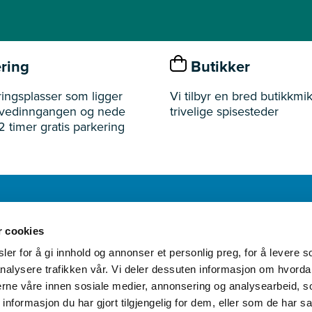
ring
Butikker
ingsplasser som ligger
Vi tilbyr en bred butikkmik
ovedinngangen og nede
trivelige spisesteder
2 timer gratis parkering
r cookies
Åpningst
er for å gi innhold og annonser et personlig preg, for å levere s
nalysere trafikken vår. Vi deler dessuten informasjon om hvorda
nerne våre innen sosiale medier, annonsering og analysearbeid, 
formasjon du har gjort tilgjengelig for dem, eller som de har sa