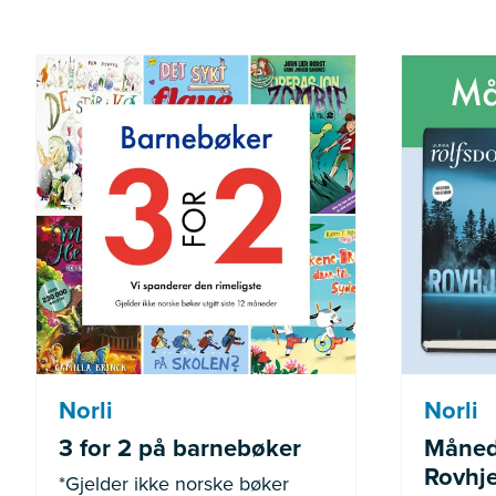
*Gjelder ikke norske bøker
Gjel
utgitt siste 12 måneder
Norli
Norli
3 for 2 på barnebøker
Måned
Rovhje
*Gjelder ikke norske bøker