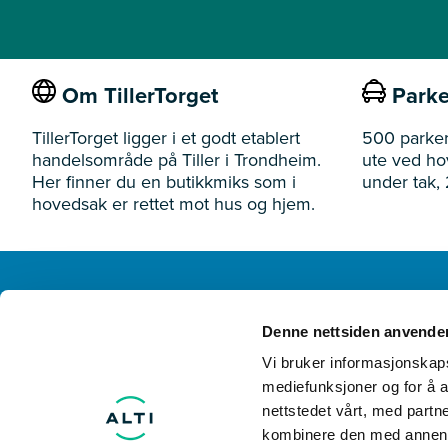
Om TillerTorget
Parke
TillerTorget ligger i et godt etablert
500 parker
handelsområde på Tiller i Trondheim.
ute ved h
Her finner du en butikkmiks som i
under tak, 
hovedsak er rettet mot hus og hjem.
TillerTorget
Denne nettsiden anvende
Ivar Lykkes vei 3 7075 Tiller
Vi bruker informasjonskapsl
mediefunksjoner og for å a
nettstedet vårt, med part
kombinere den med annen in