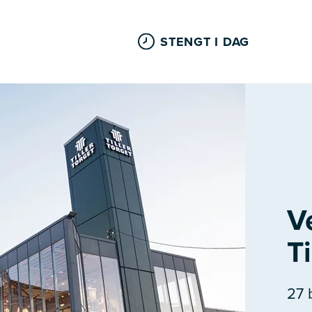
STENGT I DAG
V
Ti
27 