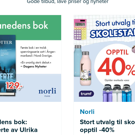
Gode tilbud, lave priser og nyheter
der medlemmer av Norli
Gjelder merke
Pluss
Norli
ens bok:
Stort utvalg til sko
rte av Ulrika
opptil -40%