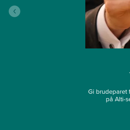
Gi brudeparet f
på Alti-