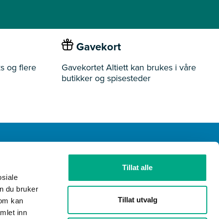
Gavekort
s og flere
Gavekortet Altiett kan brukes i våre
butikker og spisesteder
Tillat alle
ider
Butikker
Ledige stillinger
Gavekort
osiale
n du bruker
Tillat utvalg
som kan
mlet inn