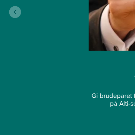
Gi brudeparet f
på Alti-