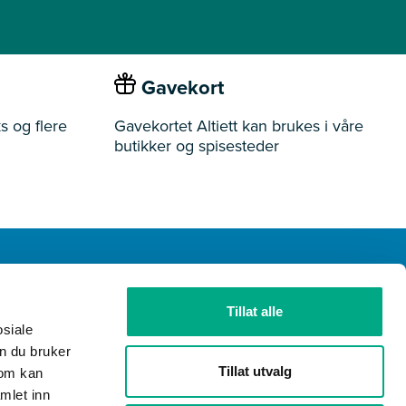
Gavekort
s og flere
Gavekortet Altiett kan brukes i våre
butikker og spisesteder
Tillat alle
ider
Butikker
Ledige stillinger
Gavekort
osiale
n du bruker
Tillat utvalg
som kan
mlet inn