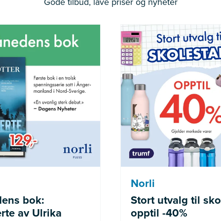
Gode tilbud, lave priser og nyheter
der medlemmer av Norli
Gjelder merke
Pluss
Norli
ens bok:
Stort utvalg til sko
rte av Ulrika
opptil -40%