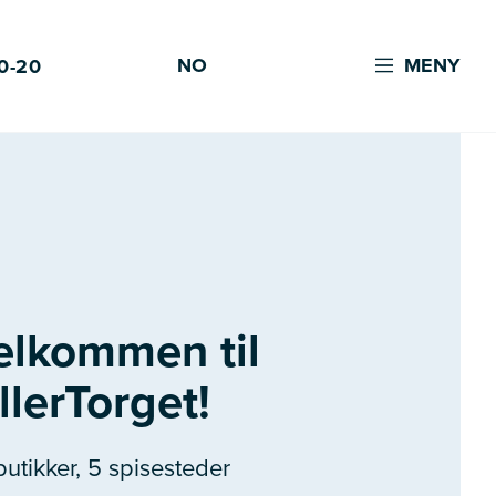
NO
MENY
0-20
elkommen til
llerTorget!
butikker, 5 spisesteder