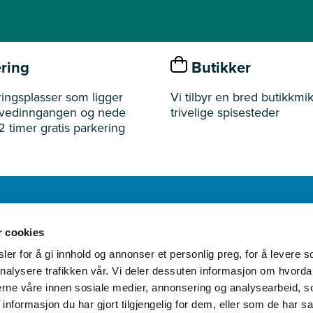
ring
Butikker
ingsplasser som ligger
Vi tilbyr en bred butikkmik
ovedinngangen og nede
trivelige spisesteder
2 timer gratis parkering
r cookies
Åpningst
er for å gi innhold og annonser et personlig preg, for å levere s
nalysere trafikken vår. Vi deler dessuten informasjon om hvorda
nerne våre innen sosiale medier, annonsering og analysearbeid, 
formasjon du har gjort tilgjengelig for dem, eller som de har sa