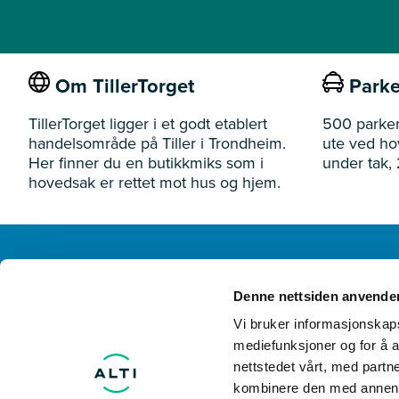
Om TillerTorget
Parke
TillerTorget ligger i et godt etablert
500 parker
handelsområde på Tiller i Trondheim.
ute ved h
Her finner du en butikkmiks som i
under tak, 
hovedsak er rettet mot hus og hjem.
TillerTorget
Denne nettsiden anvende
Ivar Lykkes vei 3 7075 Tiller
Vi bruker informasjonskapsl
mediefunksjoner og for å a
nettstedet vårt, med part
kombinere den med annen in