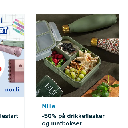
de varer
Gjelder ikke allerede nedsatte
varer
Nille
lestart
-50% på drikkeflasker
og matbokser