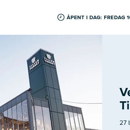
ÅPENT I DAG: FREDAG 1
V
Ti
27 