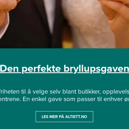
Den perfekte bryllupsgave
riheten til å velge selv blant butikker, opplevels
sentrene. En enkel gave som passer til enhver øn
LES MER PÅ ALTIETT.NO