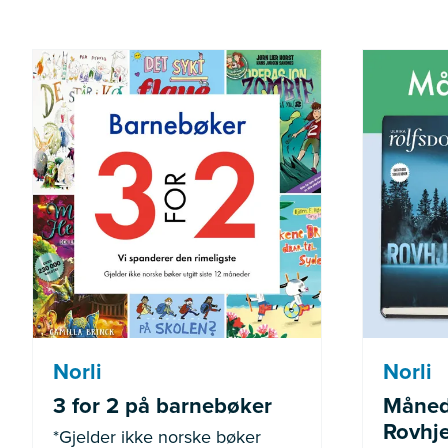
*Gjelder ikke norske bøker
Gjel
utgitt siste 12 måneder
Norli
Norli
3 for 2 på barnebøker
Måned
Rovhje
*Gjelder ikke norske bøker