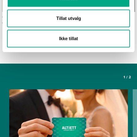
Ofte stilte spørsmål om
Våre spisesteder
Tillat utvalg
gavekortet Altiett
SE FLERE ARTIKLER
Ikke tillat
1
/
2