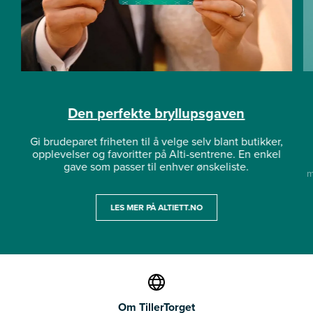
Den perfekte bryllupsgaven
Gi brudeparet friheten til å velge selv blant butikker,
opplevelser og favoritter på Alti-sentrene. En enkel
gave som passer til enhver ønskeliste.
m
LES MER PÅ ALTIETT.NO
Om TillerTorget