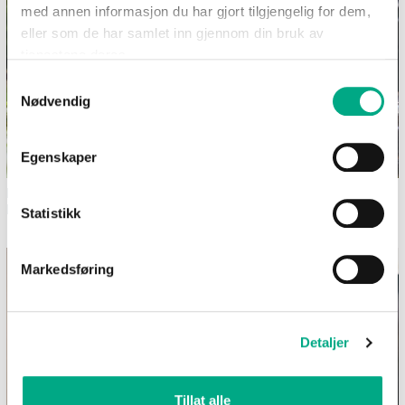
med annen informasjon du har gjort tilgjengelig for dem,
eller som de har samlet inn gjennom din bruk av
tjenestene deres.
Samtykkevalg
Nødvendig
Egenskaper
Dekk et sommerlig festbord i
Bilferie med barn - 12
hagen
morsomme aktiviteter uten
Statistikk
skjerm
Markedsføring
Detaljer
Tillat alle