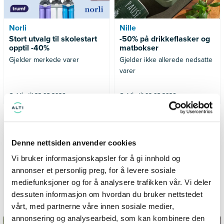
Norli
Nille
Stort utvalg til skolestart
-50% på drikkeflasker og
opptil -40%
matbokser
Gjelder merkede varer
Gjelder ikke allerede nedsatte
varer
Gyldig til 23.08.2026
Gyldig til 09.08.2026
SE FLERE TILBUD
Denne nettsiden anvender cookies
Vi bruker informasjonskapsler for å gi innhold og
annonser et personlig preg, for å levere sosiale
mediefunksjoner og for å analysere trafikken vår. Vi deler
Informasjon og inspirasjon fra
dessuten informasjon om hvordan du bruker nettstedet
TillerTorget
vårt, med partnerne våre innen sosiale medier,
annonsering og analysearbeid, som kan kombinere den