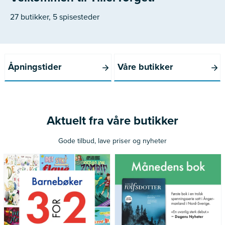
27 butikker, 5 spisesteder
Åpningstider
Våre butikker
Aktuelt fra våre butikker
Gode tilbud, lave priser og nyheter
*Gjelder ikke norske bøker
Gjelder medlemmer av Norli
utgitt siste 12 måneder
Pluss