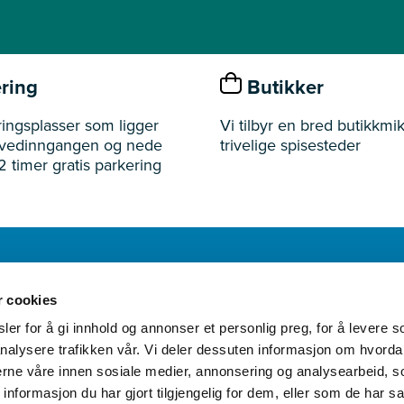
ring
Butikker
ingsplasser som ligger
Vi tilbyr en bred butikkmik
ovedinngangen og nede
trivelige spisesteder
2 timer gratis parkering
r cookies
Åpningst
er for å gi innhold og annonser et personlig preg, for å levere s
nalysere trafikken vår. Vi deler dessuten informasjon om hvorda
nerne våre innen sosiale medier, annonsering og analysearbeid, 
formasjon du har gjort tilgjengelig for dem, eller som de har sa