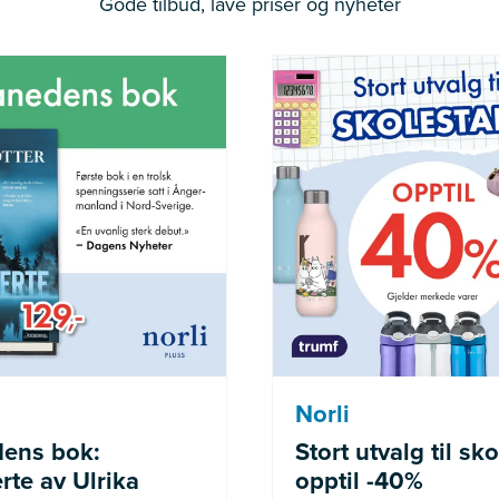
Gode tilbud, lave priser og nyheter
der medlemmer av Norli
Gjelder merke
Pluss
Norli
ens bok:
Stort utvalg til sko
rte av Ulrika
opptil -40%