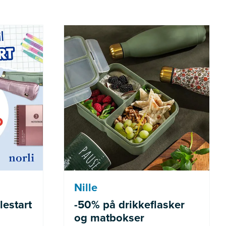
de varer
Gjelder ikke allerede nedsatte
varer
Nille
lestart
-50% på drikkeflasker
og matbokser