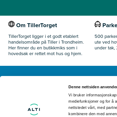
Om TillerTorget
Parke
TillerTorget ligger i et godt etablert
500 parker
handelsområde på Tiller i Trondheim.
ute ved h
Her finner du en butikkmiks som i
under tak, 
hovedsak er rettet mot hus og hjem.
TillerTorget
Denne nettsiden anvende
Ivar Lykkes vei 3 7075 Tiller
Vi bruker informasjonskapsl
mediefunksjoner og for å a
nettstedet vårt, med part
kombinere den med annen in