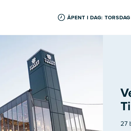
ÅPENT I DAG: TORSDAG
V
Ti
27 