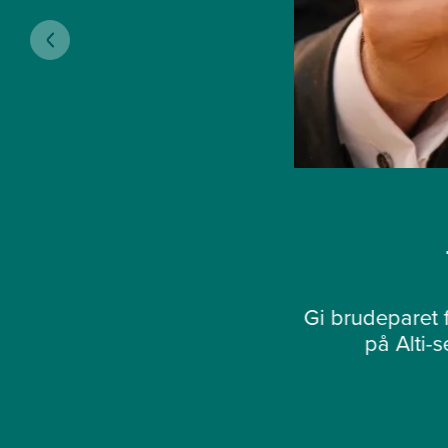
Gi brudeparet f
på Alti-