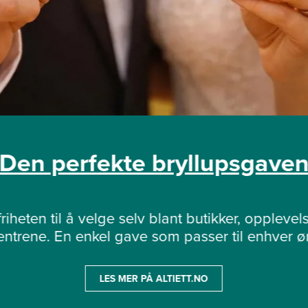
Den perfekte bryllupsgave
riheten til å velge selv blant butikker, opplevels
sentrene. En enkel gave som passer til enhver øn
LES MER PÅ ALTIETT.NO