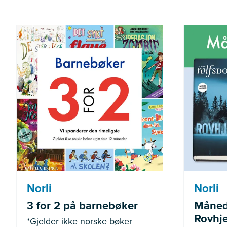
*Gjelder ikke norske bøker
Gjel
utgitt siste 12 måneder
Norli
Norli
3 for 2 på barnebøker
Måned
Rovhje
*Gjelder ikke norske bøker