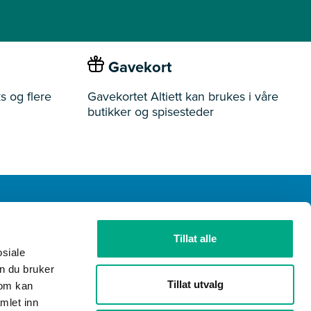
Gavekort
s og flere
Gavekortet Altiett kan brukes i våre
butikker og spisesteder
Tillat alle
ider
Butikker
Ledige stillinger
Gavekort
osiale
n du bruker
Tillat utvalg
som kan
mlet inn