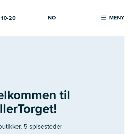
NO
MENY
 10-20
elkommen til
llerTorget!
butikker, 5 spisesteder