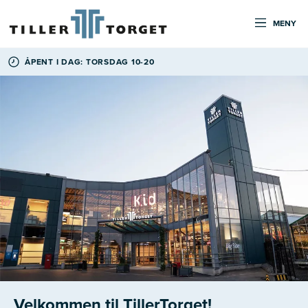
MENY
ÅPENT I DAG: TORSDAG 10-20
Velkommen til TillerTorget!