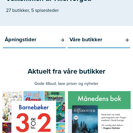
27 butikker, 5 spisesteder
Åpningstider
Våre butikker
Aktuelt fra våre butikker
Gode tilbud, lave priser og nyheter
*Gjelder ikke norske bøker
Gjelder medlemmer av Norli
utgitt siste 12 måneder
Pluss