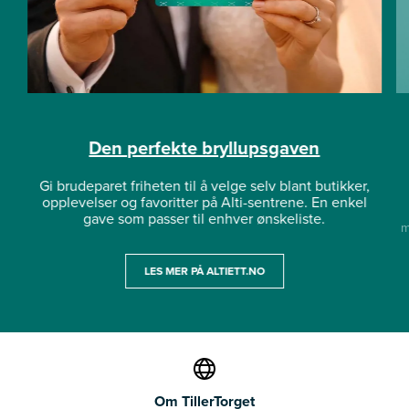
Den perfekte bryllupsgaven
Gi brudeparet friheten til å velge selv blant butikker,
opplevelser og favoritter på Alti-sentrene. En enkel
gave som passer til enhver ønskeliste.
m
LES MER PÅ ALTIETT.NO
Om TillerTorget