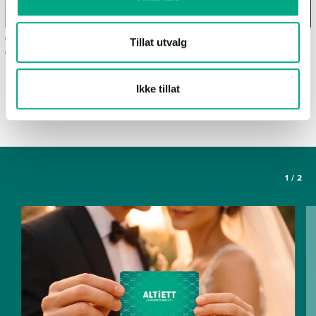
Ofte stilte spørsmål om
Våre spisesteder
Tillat utvalg
gavekortet Altiett
SE FLERE ARTIKLER
Ikke tillat
1
/
2