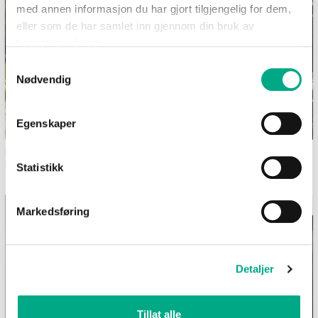
med annen informasjon du har gjort tilgjengelig for dem,
eller som de har samlet inn gjennom din bruk av
tjenestene deres.
Samtykkevalg
Nødvendig
Egenskaper
Dekk et sommerlig festbord i
Bilferie med barn - 12
hagen
morsomme aktiviteter uten
Statistikk
skjerm
Markedsføring
Detaljer
Tillat alle