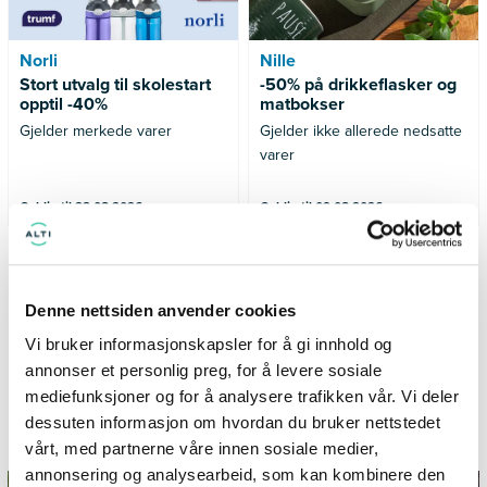
Norli
Nille
Stort utvalg til skolestart
-50% på drikkeflasker og
opptil -40%
matbokser
Gjelder merkede varer
Gjelder ikke allerede nedsatte
varer
Gyldig til 23.08.2026
Gyldig til 09.08.2026
SE FLERE TILBUD
Denne nettsiden anvender cookies
Vi bruker informasjonskapsler for å gi innhold og
annonser et personlig preg, for å levere sosiale
mediefunksjoner og for å analysere trafikken vår. Vi deler
Informasjon og inspirasjon fra
dessuten informasjon om hvordan du bruker nettstedet
TillerTorget
vårt, med partnerne våre innen sosiale medier,
annonsering og analysearbeid, som kan kombinere den